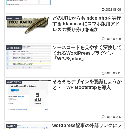
2015.08.06
どのURLからもindex.phpを実行
wordpress
する.htaccessにスマホ版用アド
レスの振り分けを追加
2013.09.28
ソースコードを見やすく変換して
wordpress
くれるWordPressプラグイン
「WP-Syntax」
2013.06.11
そろそろデザインを意識しようか
wordpress
と・・WP-Bootstrapを導入
2013.06.06
wordpress記事の外部リンクにフ
jQuery