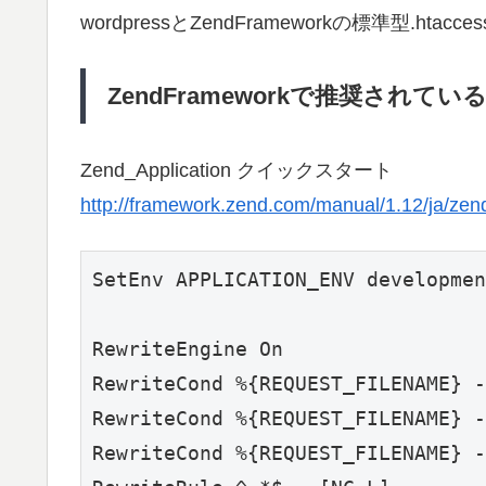
wordpressとZendFrameworkの標準型.htacc
ZendFrameworkで推奨されて
Zend_Application クイックスタート
http://framework.zend.com/manual/1.12/ja/zend.
SetEnv APPLICATION_ENV developmen
RewriteEngine On

RewriteCond %{REQUEST_FILENAME} -
RewriteCond %{REQUEST_FILENAME} -
RewriteCond %{REQUEST_FILENAME} -