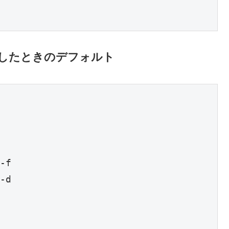
設定したときのデフォルト
-f

-d
