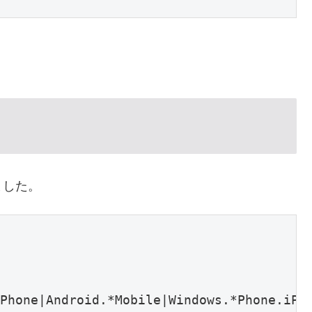
ました。
Phone|Android.*Mobile|Windows.*Phone.iPod