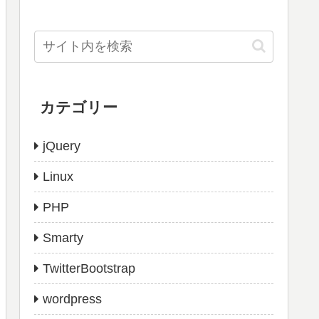
カテゴリー
jQuery
Linux
PHP
Smarty
TwitterBootstrap
wordpress