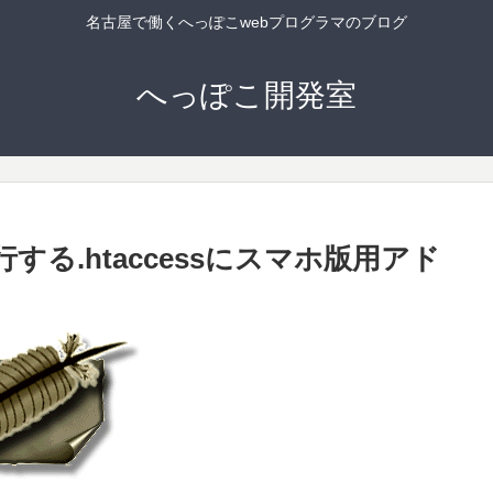
名古屋で働くへっぽこwebプログラマのブログ
へっぽこ開発室
実行する.htaccessにスマホ版用アド