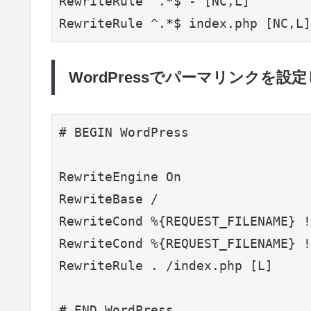
RewriteRule ^.*$ - [NC,L]

WordPressでパーマリンクを
RewriteEngine On

RewriteBase /

RewriteCond %{REQUEST_FILENAME} !
RewriteCond %{REQUEST_FILENAME} !