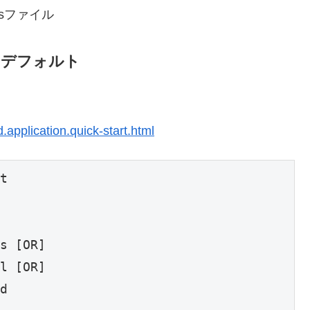
essファイル
いるデフォルト
application.quick-start.html
t

s [OR]

l [OR]

d
