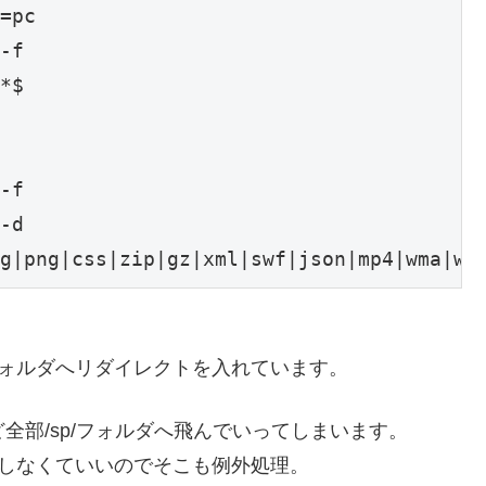
=pc

-f

*$

-f

-d

フォルダへリダイレクトを入れています。
全部/sp/フォルダへ飛んでいってしまいます。
をしなくていいのでそこも例外処理。