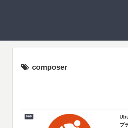
composer
Ub
PHP
プ