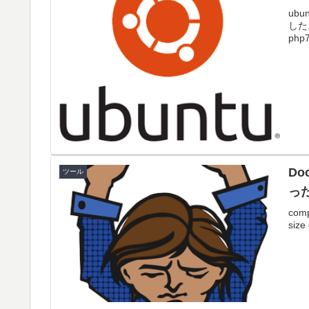
ub
した
php7
Do
ツール
っ
comp
size