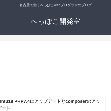
名古屋で働くへっぽこwebプログラマのブログ
へっぽこ開発室
untu18 PHP7.4にアップデートとcomposerのアッ
デート