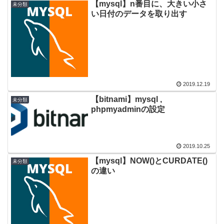
【mysql】n番目に、大きい小さ
未分類
い日付のデータを取り出す
2019.12.19
【bitnami】mysql ,
未分類
phpmyadminの設定
2019.10.25
【mysql】NOW()とCURDATE()
未分類
の違い