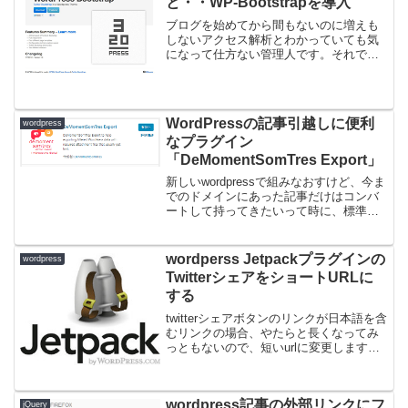
と・・WP-Bootstrapを導入
ブログを始めてから間もないのに増えも
しないアクセス解析とわかっていても気
になって仕方ない管理人です。それでも
微妙にぽつぽつ人が訪れるようになった
のでそろそろサイトデザインもちゃんと
しておこーかなと思ったのでやったこと
メモです。Wordpre...
WordPressの記事引越しに便利
wordpress
なプラグイン
「DeMomentSomTres Export」
新しいwordpressで組みなおすけど、今ま
でのドメインにあった記事だけはコンバ
ートして持ってきたいって時に、標準の
インポート/エクスポート機能では完全に
はもってこれません。メディアは対象外
だし、投稿記事に使われている画像パス
wordperss Jetpackプラグインの
wordpress
も旧ドメイン...
TwitterシェアをショートURLに
する
twitterシェアボタンのリンクが日本語を含
むリンクの場合、やたらと長くなってみ
っともないので、短いurlに変更します。
今回はJetpackプラグインで出力されてい
る場合の改造です。ショートURLを発行
する関数にwp_get_shortl...
wordpress記事の外部リンクにフ
jQuery