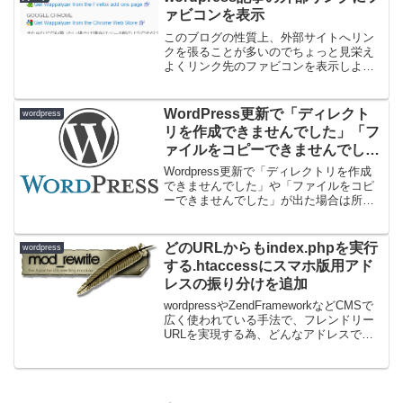
ァビコンを表示
このブログの性質上、外部サイトへリン
クを張ることが多いのでちょっと見栄え
よくリンク先のファビコンを表示しよう
と思ったメモです。以前のブログでもや
ったことあるような、気はするのですが
そのブログはすっかり飛んでしまったの
WordPress更新で「ディレクト
wordpress
で改めて調べました。とり...
リを作成できませんでした」「フ
ァイルをコピーできませんでし
た」の対処法
Wordpress更新で「ディレクトリを作成
できませんでした」や「ファイルをコピ
ーできませんでした」が出た場合は所有
者権限の問題のようです。特に翻訳ファ
イルが更新できなかった場合はwp-
content以下のディレクトリだけでなくド
どのURLからもindex.phpを実行
wordpress
キュメント...
する.htaccessにスマホ版用アド
レスの振り分けを追加
wordpressやZendFrameworkなどCMSで
広く使われている手法で、フレンドリー
URLを実現する為、どんなアドレスでア
クセスがあってもindex.phpを実行させ、
プログラムからアクセスしたURLを解析
し、パラメーター処理を入...