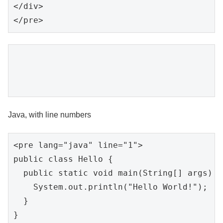
</div>

Java, with line numbers
<pre lang="java" line="1">

public class Hello {

  public static void main(String[] args) {

    System.out.println("Hello World!");

  }

}
