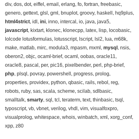
div, dos, dot, eiffel, email, erlang, fo, fortran, freebasic,
genero, gettext, glsl, gml, bnuplot, groovy, haskell, hq9plus,
html4strict
, idl,
ini
, inno, intercal, io, java, java5,
javascript
, kixtart, klonec, klonecpp, latex, lisp, locobasic,
lolcode lotusformulas, lotusscript, lscript, lsl2, lua, m68k,
make, matlab, mirc, modula3, mpasm, mxml,
mysql
, nsis,
oberon2, objc, ocaml-brief, ocaml, oobas, oracle11,
oracle8, pascal, per, pic16, pixelbender, perl, php-brief,
php
, plsql, povray, powershell, progress, prolog,
properties, providex, python, qbasic, rails, rebol, reg,
robots, ruby, sas, scala, scheme, scilab, sdlbasic,
smalltalk,
smarty
, sql, tcl, teraterm, text, thinbasic, tsql,
typoscript, vb, vbnet, verilog, vhdl, vim, visualfoxpro,
visualprolog, whitespace, whois, winbatch, xml, xorg_conf,
xpp, z80