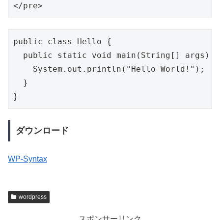
public class Hello {

  public static void main(String[] args) {

    System.out.println("Hello World!");

  }

ダウンロード
WP-Syntax
wordpress
スポンサーリンク