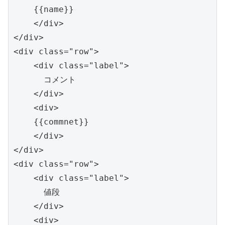
    {{name}}

    </div>

</div>

<div class="row">

    <div class="label">

      コメント

    </div>

    <div>

    {{commnet}}

    </div>

</div>

<div class="row">

    <div class="label">

      値段

    </div>

    <div>
