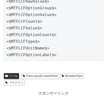
<$MTFLCFRawValue$>

<$MTFLCFOptionGroup$>

<$MTFLCFOptionValue$>

<$MTFLCFCount$>

<$MTFLCFValue$>

<$MTFLCFOptionCount$>

<$MTFLCFType$>

<$MTFLCFUnitName$>

<$MTFLCFOptionLabel$>
ツール
FreeLayoutCustomField
MovableType
プラグイン
スポンサーリンク