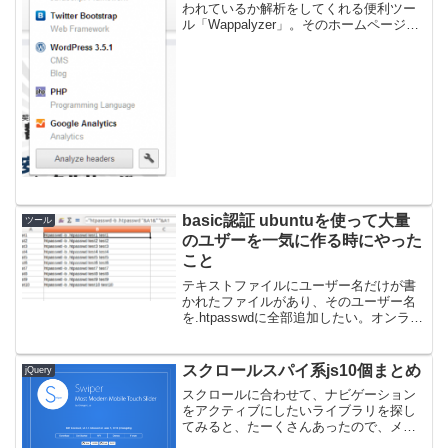
われているか解析をしてくれる便利ツー
ル「Wappalyzer」。そのホームページで
使用されているCMSやアクセス解析、
JavaScriptフレームワーク、OSやビデオ
プレーヤー、ライブラリなどなど一発で
確...
basic認証 ubuntuを使って大量
ツール
のユザーを一気に作る時にやった
こと
テキストファイルにユーザー名だけが書
かれたファイルがあり、そのユーザー名
を.htpasswdに全部追加したい。オンライ
ンサービスなどで一件づつの暗号化され
たパスワード発行はできるけど、ユーザ
ーがいっぱいあったのでそれだと面倒く
スクロールスパイ系js10個まとめ
jQuery
さい。そこで一...
スクロールに合わせて、ナビゲーション
をアクティブにしたいライブラリを探し
てみると、たーくさんあったので、メ
モ。探せばどんだけでも出てくる感じだ