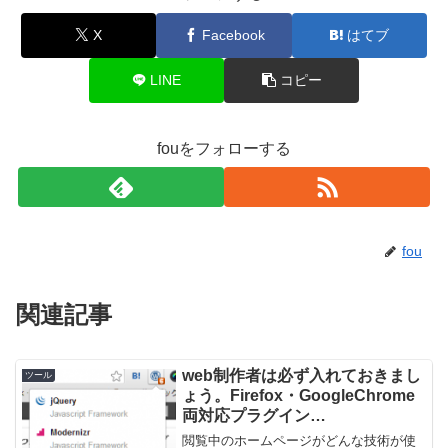
X
Facebook
はてブ
LINE
コピー
fouをフォローする
fou
関連記事
web制作者は必ず入れておきまし
ツール
ょう。Firefox・GoogleChrome
両対応プラグイン
「Wappalyzer」
閲覧中のホームページがどんな技術が使