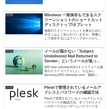
けど、自分の求めている物になかなか辿
り着けない。。Swiperデモ：ScrollSpyデ
モ：サブメ...
Windwos 一発保存もできるスク
ツール
リーンショットのショートカット
ディスクトップ/タブレット
画面のスクリーンショットを撮るために
ボタンはよく知られていますが、画像と
して保存するにはクリップボードからペ
イントに張り付けて名前を付けて保
存・・と、とても面倒でした。が、最近
知った技では他にもショートカットキー
メールが届かない「Subject:
ツール
が用意されていたのでご紹介。...
Undelivered Mail Returned to
Sender」というメールが返って
きたら
550 User unknownAUのキャリアメール固
有のエラーコードらしい。ちなみに
docomoは550 Unknown user。微妙に違
う・・。どちらも結果同じです。主な原
因は以下です。・宛先を間違えている・
迷惑メール設定により拒否さ...
Pleskで管理されているメールア
ツール
ドレスとパスワードの確認方法
Pleskで管理されているメールアドレスと
パスワードの確認方法。すべてのドメイ
ンのすべてのユーザーとパスワードを表