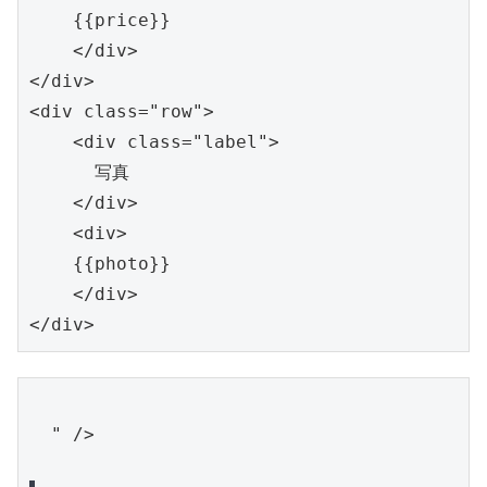
    {{price}}

    </div>

</div>

<div class="row">

    <div class="label">

      写真

    </div>

    <div>

    {{photo}}

    </div>

" />
