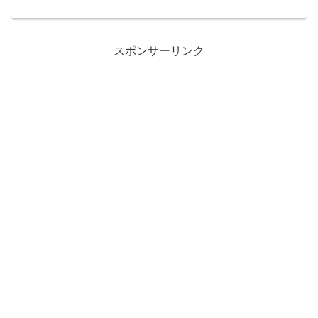
示するPlesk専用コマンドが実装していま
す。これが知らなかったときは、Pleskに
ログインしてドメイン検索してメール設
定を開...
スポンサーリンク