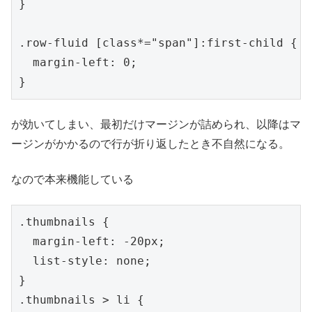
}

.row-fluid [class*="span"]:first-child {

  margin-left: 0;

が効いてしまい、最初だけマージンが詰められ、以降はマ
ージンがかかるので行が折り返したとき不自然になる。
なので本来機能している
.thumbnails {

  margin-left: -20px;

  list-style: none;

}

.thumbnails > li {
