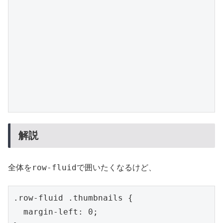
解説
row-fluid
全体を
で囲いたくなるけど、
.row-fluid .thumbnails {

  margin-left: 0;
