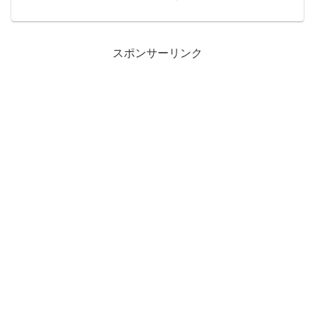
組み込んでいたりします。で、ずっと悩
んでいたのがIEで互換モードの場合、
webフォントが表示されない・・おかし
ぃ...
スポンサーリンク