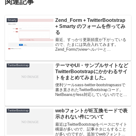
関連記事
Zend_Form + TwitterBootstrap
Smarty
+ Smarty のフォームを作ってみ
る
最近、すっかり更新頻度が下がっている
ので、たまには気合入れてみます。
Zend_Formのviewヘルパーと
TwitterBootstrapのフォームのマークアッ
プがけっこう違うので、取り込もうとす
るとあれこれする必要があります。過去
テーマやUI・サンプルサイトなど
TwitterBootstrap
作ったや...
TwitterBootstrapにかかわるサイ
トをまとめてみました。
便利ツールsass-twitter-bootstrapsassで
書き直されたTwitterBootstrapコード。
NetBeansがless対応していないのでとて
も助かる。Lavish, Bootstrap like a King
これはい...
webフォントがIE互換モードで表
TwitterBootstrap
示されない件について
最近はTwitterBootstrapをベースにサイト
構築が多いので、記事ネタにもすること
が多いのですが、追加でwebフォントも