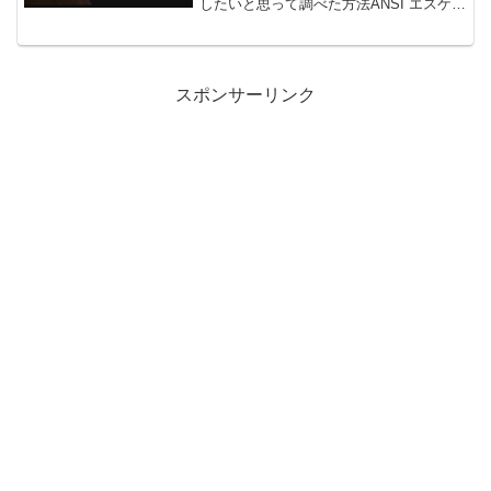
したいと思って調べた方法ANSI エスケー
プシーケンスというのを使うらしい。文
法がわかりずらいので、もう答えだけに
してきます。以下は文字に色をつける場
合。前後に挟む型と...
スポンサーリンク