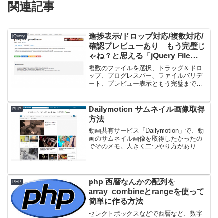
関連記事
進捗表示/ドロップ対応/複数対応/
jQuery
確認プレビューあり もう完璧じ
ゃね？と思える「jQuery File
Upload Plugin」
複数のファイルを選択、ドラッグ＆ドロ
ップ、プログレスバー、ファイルバリデ
ート、プレビュー表示ともう完璧までに
装備されたファイルアップロード用
jQueryプラグイン「jQuery File Upload
Plugin」クロスドメイン、一時キー...
Dailymotion サムネイル画像取得
PHP
方法
動画共有サービス「Dailymotion」で、動
画のサムネイル画像を取得したかったの
でそのメモ。大きく二つやり方がありま
すが、APIから動画IDのクエリーを投げて
取得する方法と、imgタグにパラメータ付
きで取得する方法。APIから取得バック...
php 西暦なんかの配列を
PHP
array_combineとrangeを使って
簡単に作る方法
セレクトボックスなどで西暦など、数字