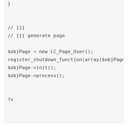
}

// }}}

// {{{ generate page

$objPage = new LC_Page_User();

register_shutdown_function(array($objPage,
$objPage->init();

$objPage->process();

?>
