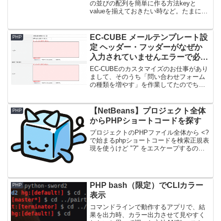
の並びの配列を簡単に作る方法keyと
valueを揃えておきたい時など。たまに必
要になります。こんな時、この二つの関
数を使うとらくちんです。array_combine
一方の配列をキーとして、もう一方の配
EC-CUBE メールテンプレート設
PHP
列を...
定 ヘッダー・フッダーがなぜか
入力されていませんエラーで必須
に
EC-CUBEのカスタマイズのお仕事があり
まして、そのうち「問い合わせフォーム
の種類を増やす」を作業してたのでちょ
っとメモです。来店予約フォームとかカ
タログ請求フォームとかとか・・そんな
の一つのフォーム内で問い合わせ種類を
【NetBeans】プロジェクト全体
PHP
選択にしておくとか...
からPHPショートコードを探す
プロジェクトのPHPファイル全体から <?
で始まるphpショートコードを検索正規表
現を使うけど "?" をエスケープするのが
ミソ
PHP bash（限定）でCLIカラー
PHP
表示
コマンドラインで動作するアプリで、結
果を出力時、カラー出力させて見やすく