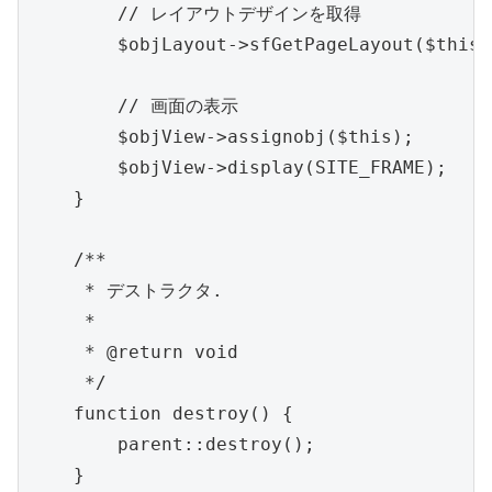
        // レイアウトデザインを取得

        $objLayout->sfGetPageLayout($this);
        // 画面の表示

        $objView->assignobj($this);

        $objView->display(SITE_FRAME);

    }

    /**

     * デストラクタ.

     *

     * @return void

     */

    function destroy() {

        parent::destroy();

    }
