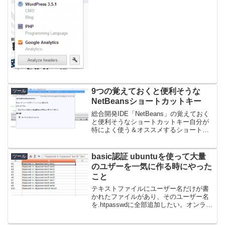
使用されているCMSやアクセス解析、
JavaScriptフレームワーク、OSやビデオ
プレーヤー、ライブラリなどなど一発で
確...
9つの覚えておくと便利そうな
ツール
NetBeansショートカットキー
総合開発IDE「NetBeans」の覚えておく
と便利そうなショートカットキー自分が
特によく使う＆オススメするショートカ
ットキーを紹介します。なおphpを前提と
して書いています。Alt + Shift + F：フォ
ーマット成形オプション→エデ...
basic認証 ubuntuを使って大量
ツール
のユザーを一気に作る時にやった
こと
テキストファイルにユーザー名だけが書
かれたファイルがあり、そのユーザー名
を.htpasswdに全部追加したい。オンライ
ンサービスなどで一件づつの暗号化され
たパスワード発行はできるけど、ユーザ