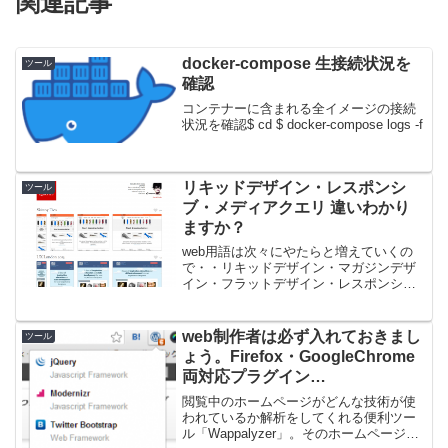
関連記事
docker-compose 生接続状況を
ツール
確認
コンテナーに含まれる全イメージの接続
状況を確認$ cd $ docker-compose logs -f
リキッドデザイン・レスポンシ
ツール
ブ・メディアクエリ 違いわかり
ますか？
web用語は次々にやたらと増えていくの
で・・リキッドデザイン・マガジンデザ
イン・フラットデザイン・レスポンシ
ブ・メディアクエリ・モダンブラウ
ザ・・・普段なにげなしに使ってた用語
が、実はちょっと勘違いしいたようなの
web制作者は必ず入れておきまし
ツール
で、改めて調べてみました。G...
ょう。Firefox・GoogleChrome
両対応プラグイン
「Wappalyzer」
閲覧中のホームページがどんな技術が使
われているか解析をしてくれる便利ツー
ル「Wappalyzer」。そのホームページで