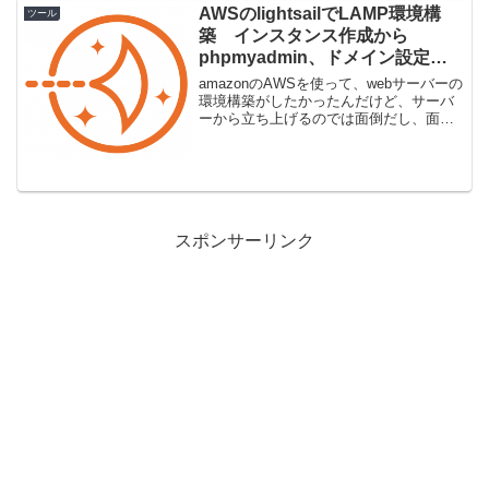
ーがいっぱいあったのでそれだと面倒く
AWSのlightsailでLAMP環境構
ツール
さい。そこで一...
築 インスタンス作成から
phpmyadmin、ドメイン設定ま
で一連の流れ
amazonのAWSを使って、webサーバーの
環境構築がしたかったんだけど、サーバ
ーから立ち上げるのでは面倒だし、面倒
なメンテしたくないので、webサーバー
だけのサービスを探したらlightsailという
のが良さそうだったので設定のメモで
す...
スポンサーリンク